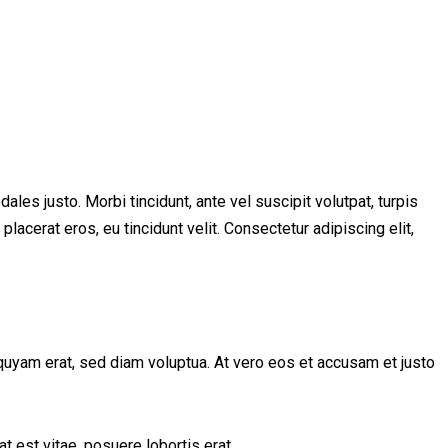
les justo. Morbi tincidunt, ante vel suscipit volutpat, turpis
lacerat eros, eu tincidunt velit. Consectetur adipiscing elit,
quyam erat, sed diam voluptua. At vero eos et accusam et justo
t est vitae, posuere lobortis erat.