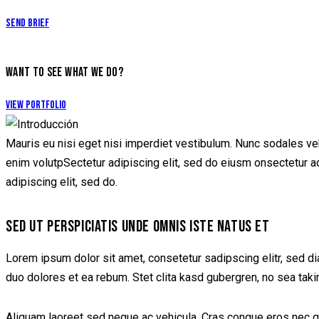
Send Brief
WANT TO SEE WHAT WE DO?
View Portfolio
Mauris eu nisi eget nisi imperdiet vestibulum. Nunc sodales vehi
enim volutpSectetur adipiscing elit, sed do eiusm onsectetur adip
adipiscing elit, sed do.
SED UT PERSPICIATIS UNDE OMNIS ISTE NATUS ET
Lorem ipsum dolor sit amet, consetetur sadipscing elitr, sed d
duo dolores et ea rebum. Stet clita kasd gubergren, no sea tak
Aliquam laoreet sed neque ac vehicula. Cras congue eros nec quam