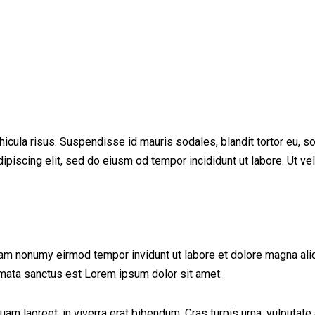
cula risus. Suspendisse id mauris sodales, blandit tortor eu, soda
iscing elit, sed do eiusm od tempor incididunt ut labore. Ut vel p
iam nonumy eirmod tempor invidunt ut labore et dolore magna ali
imata sanctus est Lorem ipsum dolor sit amet.
 laoreet, in viverra erat bibendum. Cras turpis urna, vulputate a